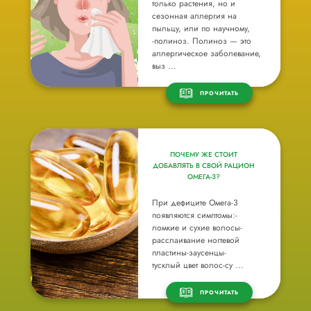
только растения, но и
сезонная аллергия на
пыльцу, или по научному,
-полиноз. Полиноз — это
аллергическое заболевание,
выз ...
ПРОЧИТАТЬ
ПОЧЕМУ ЖЕ СТОИТ
ДОБАВЛЯТЬ В СВОЙ РАЦИОН
ОМЕГА-3?
При дефиците Омега-3
появляются симптомы:-
ломкие и сухие волосы-
расслаивание ногтевой
пластины-заусенцы-
тусклый цвет волос-су ...
ПРОЧИТАТЬ