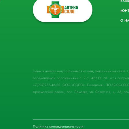
КАТА
КОН
О Н
Цены в аптеках могут отличаться от цен, указанных на сайте
определяемой положениями п. 2 ст. 437 ГК РФ. Для получе
+7(987)755-48-55. ООО «СОЛО». Лицензия - ЛО-52-02-000
Арзамасский район, пос. Ломовка, ул. Советская, д. 33, пом
Политика конфиденциальности