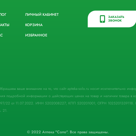
ЛОГ
ЛИЧНЫЙ КАБИНЕТ
ЗАКАЗАТЬ
ЗВОНОК
ТАКТЫ
КОРЗИНА
АС
ИЗБРАННОЕ
. Обращаем ваше внимание на то, что сайт apteka-solo.ru носит исключительно ин
ния подробной информации о действующих ценах на товар и наличии товара в кон
097/22 от 11.07.2022. ИНН 5202008227; КПП 520201001; ОГРН 1025201339118. 
. 21.
© 2022 Аптека "Соло". Все права защищены.