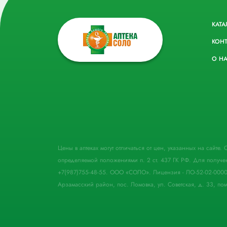
КАТА
КОН
О Н
Цены в аптеках могут отличаться от цен, указанных на сайте
определяемой положениями п. 2 ст. 437 ГК РФ. Для получе
+7(987)755-48-55. ООО «СОЛО». Лицензия - ЛО-52-02-000
Арзамасский район, пос. Ломовка, ул. Советская, д. 33, пом