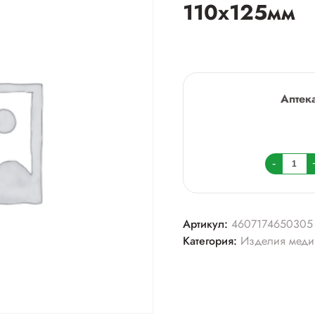
110х125мм
Аптек
Колич
-
товара
Салфе
антисе
Артикул:
4607174650305
спирто
Категория:
Изделия меди
110х1