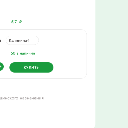
5,7
₽
а
50 в наличии
ество
+
КУПИТЬ
тка
пт
вая
цинского назначения
25мм