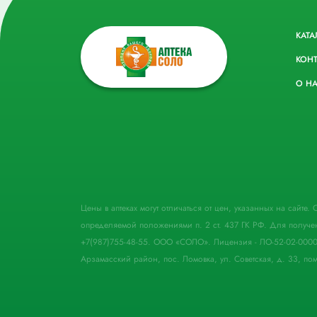
КАТА
КОН
О Н
Цены в аптеках могут отличаться от цен, указанных на сайте
определяемой положениями п. 2 ст. 437 ГК РФ. Для получе
+7(987)755-48-55. ООО «СОЛО». Лицензия - ЛО-52-02-000
Арзамасский район, пос. Ломовка, ул. Советская, д. 33, пом