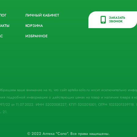
ЛОГ
ЛИЧНЫЙ КАБИНЕТ
ЗАКАЗАТЬ
ЗВОНОК
ТАКТЫ
КОРЗИНА
АС
ИЗБРАННОЕ
. Обращаем ваше внимание на то, что сайт apteka-solo.ru носит исключительно ин
ния подробной информации о действующих ценах на товар и наличии товара в кон
097/22 от 11.07.2022. ИНН 5202008227; КПП 520201001; ОГРН 1025201339118. 
. 21.
© 2022 Аптека "Соло". Все права защищены.