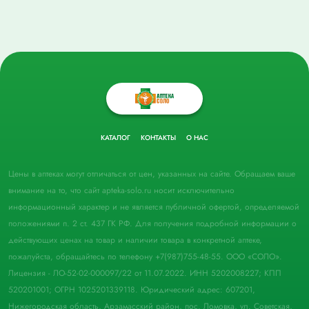
КАТАЛОГ
КОНТАКТЫ
О НАС
Цены в аптеках могут отличаться от цен, указанных на сайте. Обращаем ваше
внимание на то, что сайт apteka-solo.ru носит исключительно
информационный характер и не является публичной офертой, определяемой
положениями п. 2 ст. 437 ГК РФ. Для получения подробной информации о
действующих ценах на товар и наличии товара в конкретной аптеке,
пожалуйста, обращайтесь по телефону +7(987)755-48-55. ООО «СОЛО».
Лицензия - ЛО-52-02-000097/22 от 11.07.2022. ИНН 5202008227; КПП
520201001; ОГРН 1025201339118. Юридический адрес: 607201,
Нижегородская область, Арзамасский район, пос. Ломовка, ул. Советская,