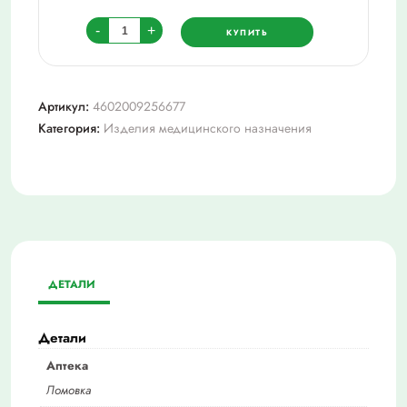
Количество
-
+
КУПИТЬ
товара
Дорсапласт
лейкопластырь
Артикул:
4602009256677
мед
Категория:
Изделия медицинского назначения
9х12см
n3
ДЕТАЛИ
Детали
Аптека
Ломовка