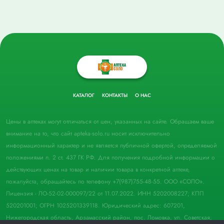
КАТАЛОГ
КОНТАКТЫ
О НАС
Цены в аптеках могут отличаться от цен, указанных на сайте. Обращаем ваше
внимание на то, что сайт apteka-solo.ru носит исключительно
информационный характер и не является публичной офертой, определяемой
положениями п. 2 ст. 437 ГК РФ. Для получения подробной информации о
действующих ценах на товар и наличии товара в конкретной аптеке,
пожалуйста, обращайтесь по телефону +7(987)755-48-55. ООО «СОЛО».
Лицензия - ЛО-52-02-000097/22 от 11.07.2022. ИНН 5202008227; КПП
520201001; ОГРН 1025201339118. Юридический адрес: 607201,
Нижегородская область, Арзамасский район, пос. Ломовка, ул. Советская,