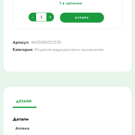
1 в наличии
Количество
-
+
КУПИТЬ
товара
Бинт
мед
Артикул:
4605086021510
эласт
Категория:
Изделия медицинского назначения
компр
интекс-
лайт
ВР
10смх5,0м
/
с
ДЕТАЛИ
фиксаторами
Детали
Аптека