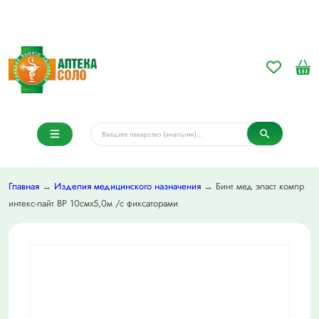
Главная
→
Изделия медицинского назначения
→ Бинт мед эласт компр
интекс-лайт ВР 10смх5,0м /с фиксаторами